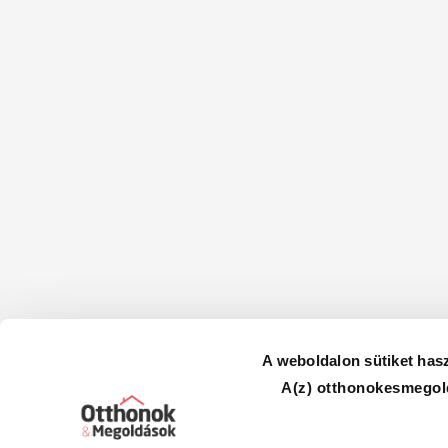
A weboldalon sütiket has
A(z) otthonokesmegold