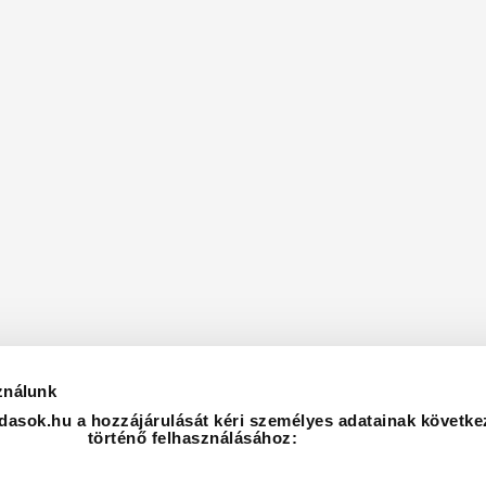
ználunk
asok.hu a hozzájárulását kéri személyes adatainak követke
történő felhasználásához: