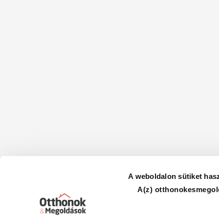
A weboldalon sütiket has
A(z) otthonokesmegold