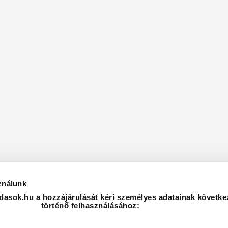
ználunk
asok.hu a hozzájárulását kéri személyes adatainak követke
történő felhasználásához: