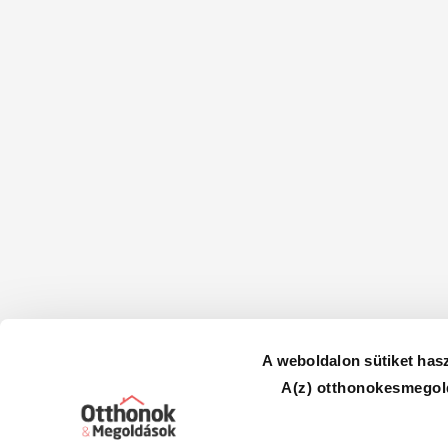
A weboldalon sütiket has
A(z) otthonokesmegold