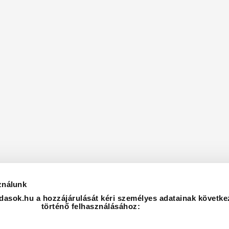
ználunk
asok.hu a hozzájárulását kéri személyes adatainak követke
történő felhasználásához: