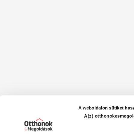
A weboldalon sütiket has
A(z) otthonokesmegold