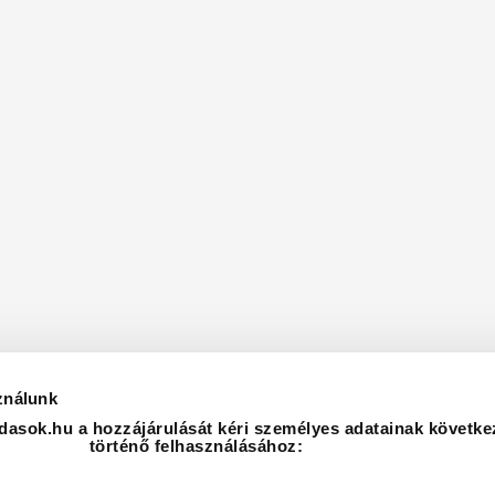
ználunk
asok.hu a hozzájárulását kéri személyes adatainak követke
történő felhasználásához: