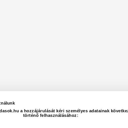
ználunk
asok.hu a hozzájárulását kéri személyes adatainak követke
történő felhasználásához: