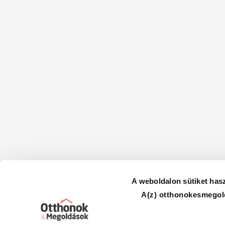
A weboldalon sütiket has
A(z) otthonokesmegold