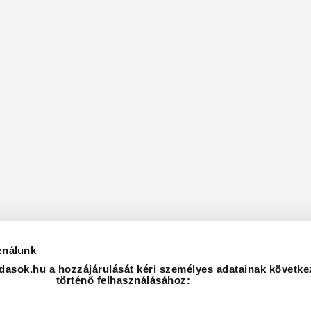
ználunk
asok.hu a hozzájárulását kéri személyes adatainak követke
történő felhasználásához: