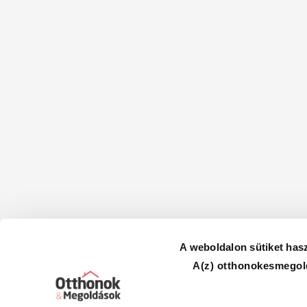
A weboldalon sütiket has
A(z) otthonokesmegold