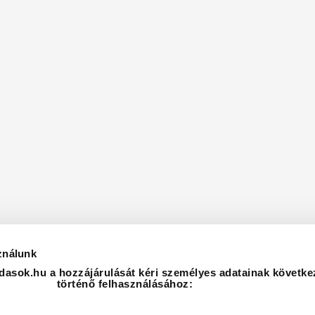
ználunk
asok.hu a hozzájárulását kéri személyes adatainak követke
történő felhasználásához: