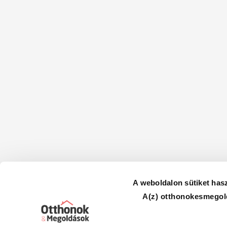
A weboldalon sütiket has
A(z) otthonokesmegold