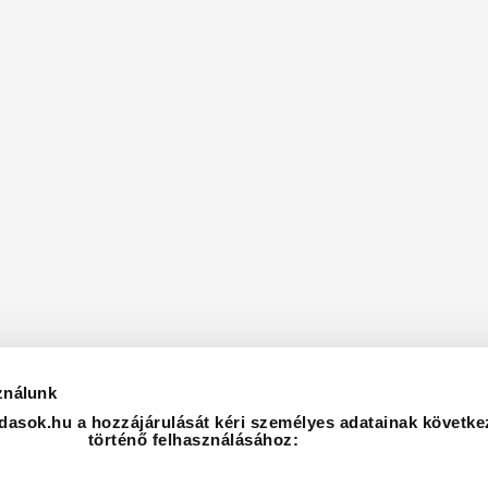
ználunk
asok.hu a hozzájárulását kéri személyes adatainak követke
történő felhasználásához: