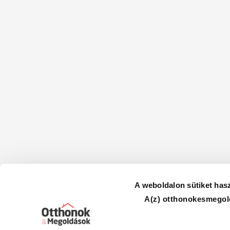
A weboldalon sütiket has
A(z) otthonokesmegold