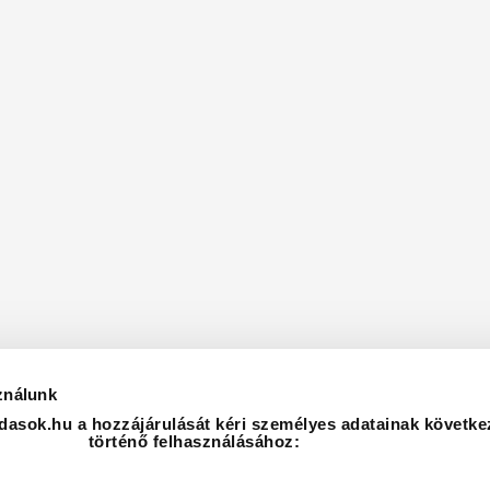
ználunk
asok.hu a hozzájárulását kéri személyes adatainak követke
történő felhasználásához: