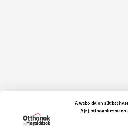
A weboldalon sütiket has
A(z) otthonokesmegold