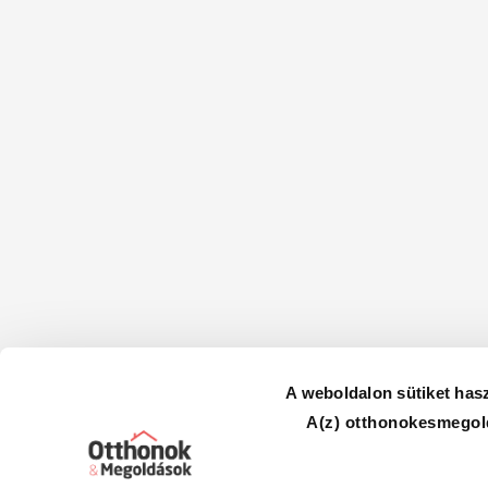
A weboldalon sütiket has
A(z) otthonokesmegold