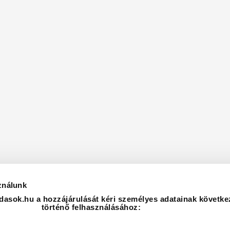
ználunk
asok.hu a hozzájárulását kéri személyes adatainak követke
történő felhasználásához: