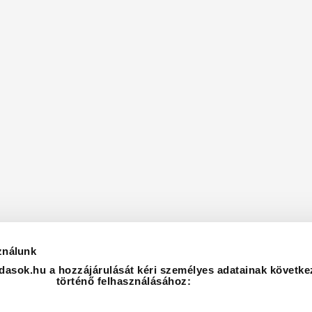
ználunk
asok.hu a hozzájárulását kéri személyes adatainak követke
történő felhasználásához: