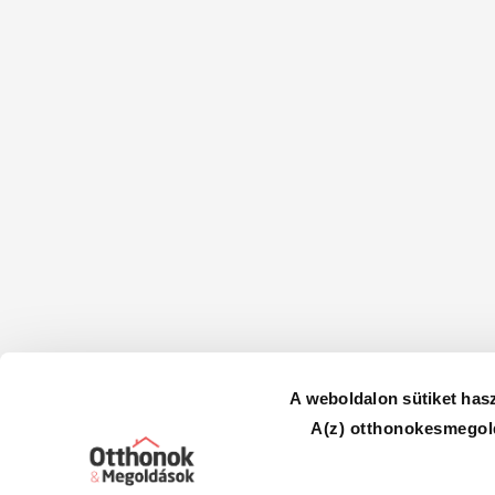
A weboldalon sütiket has
A(z) otthonokesmegold